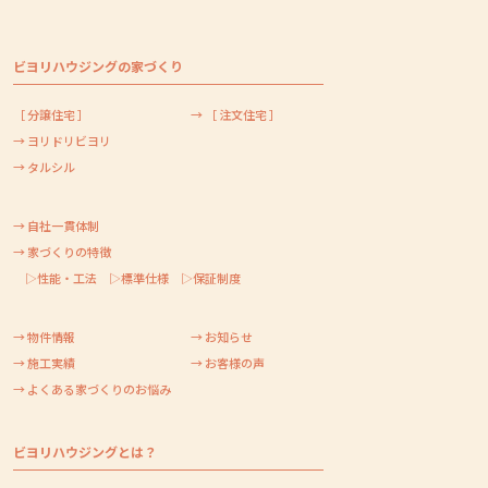
ビヨリハウジングの家づくり
［ 分譲住宅 ］
→ ［ 注文住宅 ］
→ ヨリドリビヨリ
→ タルシル
→ 自社一貫体制
→ 家づくりの特徴
▷性能・工法
▷標準仕様
▷保証制度
→ 物件情報
→ お知らせ
→ 施工実績
→ お客様の声
→ よくある家づくりのお悩み
ビヨリハウジングとは？