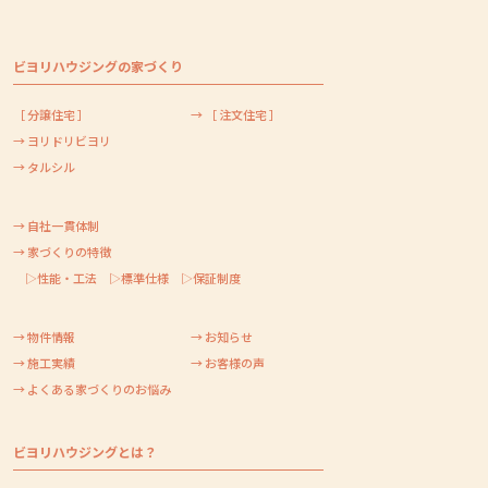
ビヨリハウジングの家づくり
［ 分譲住宅 ］
→ ［ 注文住宅 ］
→ ヨリドリビヨリ
→ タルシル
→ 自社一貫体制
→ 家づくりの特徴
▷性能・工法
▷標準仕様
▷保証制度
→ 物件情報
→ お知らせ
→ 施工実績
→ お客様の声
→ よくある家づくりのお悩み
ビヨリハウジングとは？