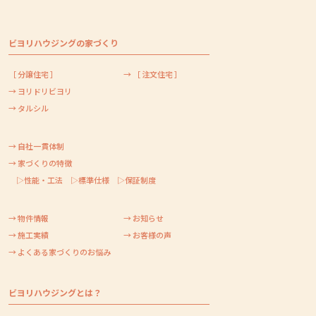
ビヨリハウジングの家づくり
［ 分譲住宅 ］
→ ［ 注文住宅 ］
→ ヨリドリビヨリ
→ タルシル
→ 自社一貫体制
→ 家づくりの特徴
▷性能・工法
▷標準仕様
▷保証制度
→ 物件情報
→ お知らせ
→ 施工実績
→ お客様の声
→ よくある家づくりのお悩み
ビヨリハウジングとは？