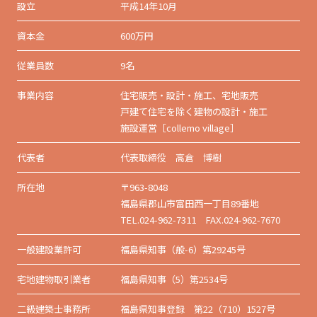
設立
平成14年10月
資本金
600万円
従業員数
9名
事業内容
住宅販売・設計・施工、宅地販売
戸建て住宅を除く建物の設計・施工
施設運営［collemo village］
代表者
代表取締役 高倉 博樹
所在地
〒963-8048
福島県郡山市富田西一丁目89番地
TEL.024-962-7311 FAX.024-962-7670
一般建設業許可
福島県知事（般-6）第29245号
宅地建物取引業者
福島県知事（5）第2534号
二級建築士事務所
福島県知事登録 第22（710）1527号