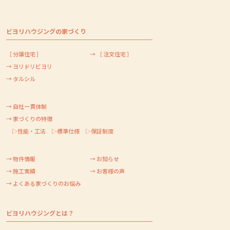
ビヨリハウジングの家づくり
［ 分譲住宅 ］
→ ［ 注文住宅 ］
→ ヨリドリビヨリ
→ タルシル
→ 自社一貫体制
→ 家づくりの特徴
▷性能・工法
▷標準仕様
▷保証制度
→ 物件情報
→ お知らせ
→ 施工実績
→ お客様の声
→ よくある家づくりのお悩み
ビヨリハウジングとは？