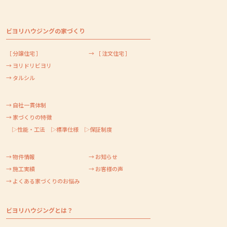
ビヨリハウジングの家づくり
［ 分譲住宅 ］
→ ［ 注文住宅 ］
→ ヨリドリビヨリ
→ タルシル
→ 自社一貫体制
→ 家づくりの特徴
▷性能・工法
▷標準仕様
▷保証制度
→ 物件情報
→ お知らせ
→ 施工実績
→ お客様の声
→ よくある家づくりのお悩み
ビヨリハウジングとは？