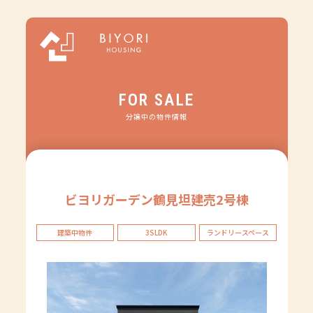
FOR SALE
分譲中の物件情報
ビヨリガーデン鶴見坦建売2号棟
建築中物件
3SLDK
ランドリースペース