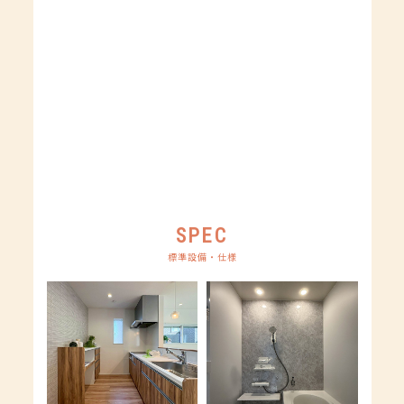
設備
電気 プロパンガス 上水道 下水道
取引形態
売主
備考
・ガス衣類乾燥機「乾太くん」デラックスタイ
プ 6kg搭載
・永大産業「フィルフィットランドリー」チャコ
ールグレー柄 搭載
・1号棟は販売中、3号棟はご成約済みです。
SPEC
標準設備・仕様