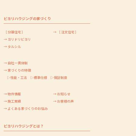
ビヨリハウジングの家づくり
［ 分譲住宅 ］
→ ［ 注文住宅 ］
→ ヨリドリビヨリ
→ タルシル
→ 自社一貫体制
→ 家づくりの特徴
▷性能・工法
▷標準仕様
▷保証制度
→ 物件情報
→ お知らせ
→ 施工実績
→ お客様の声
→ よくある家づくりのお悩み
ビヨリハウジングとは？