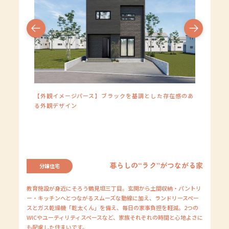
【外構イメ
【外観イメージパース】ブラックを基調とした存在感のあ
る外観デザイン
みです
暮らしの“ラク”がつながる家
分譲住宅
教育施設が身近にそろう鶴見坦三丁目。玄関から土間収納・パントリ
ー・キッチンへとつながるスムーズな動線に加え、ランドリースペー
スとガス乾燥機「乾太くん」を備え、毎日の家事負担を軽減。2つの
WICやユーティリティスペースなど、家族それぞれの時間と心地よさに
も配慮した住まいです。