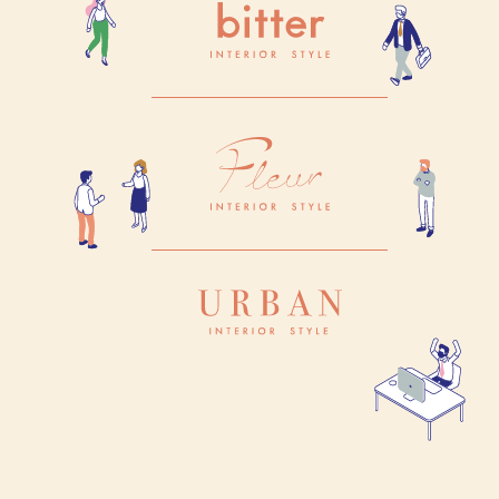
【建築中】全3区画の分譲地。他2棟は完成済