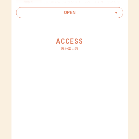
間取り
3SLDK + WIC + ランドリースペース + ユーティリテ
ィ
OPEN
価格
3,980万円（税込）
駐車
駐車3台可
ACCESS
敷地面積
176.66㎡（53.43坪）
現地案内図
延床面積
96.06㎡（29.05坪）
総区画数
3区画
用途地域
第一種住居地域
構造
木造二階建て
建築確認番号
第R07確認建築BHC中支1052号
建築年月
令和8年8月完成
引渡年月
相談
道路幅員
南側公道：約3.85m
私道負担
なし