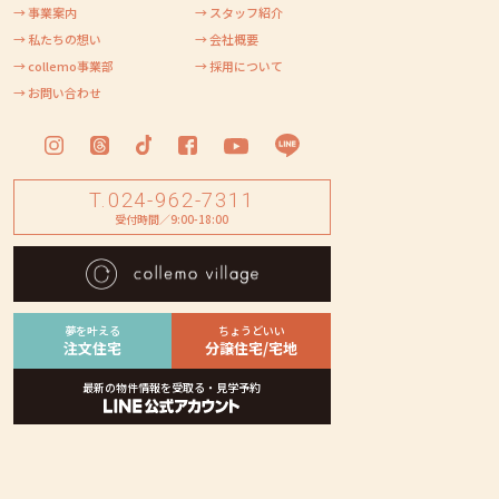
→ 事業案内
→ スタッフ紹介
→ 私たちの想い
→ 会社概要
→ collemo事業部
→ 採用について
→ お問い合わせ
ージ】南道路から駐車できます
T.024-962-7311
受付時間／9:00-18:00
【建築中】８月の完成に向けて工事
夢を叶える
ちょうどいい
注文住宅
分譲住宅/宅地
最新の物件情報を受取る・見学予約