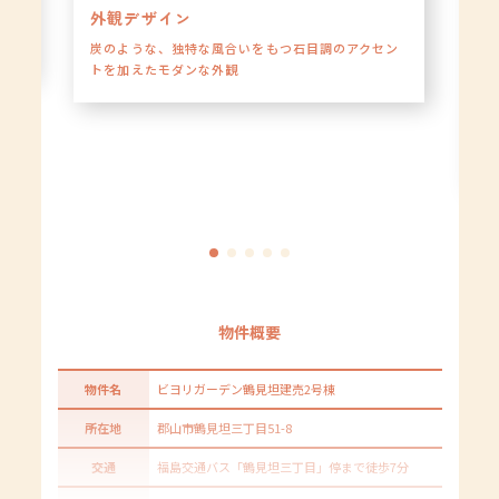
外観デザイン
ん
炭のような、独特な風合いをもつ石目調のアクセン
トを加えたモダンな外観
［
ン
物件概要
物件名
ビヨリガーデン鶴見坦建売2号棟
所在地
郡山市鶴見坦三丁目51-8
交通
福島交通バス「鶴見坦三丁目」停まで徒歩7分