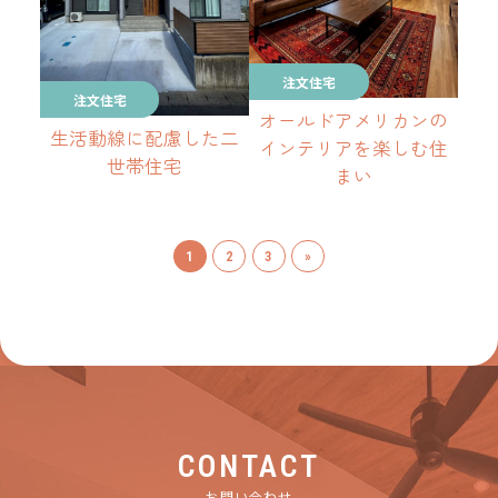
注文住宅
注文住宅
オールドアメリカンの
生活動線に配慮した二
インテリアを楽しむ住
世帯住宅
まい
1
2
3
»
CONTACT
お問い合わせ