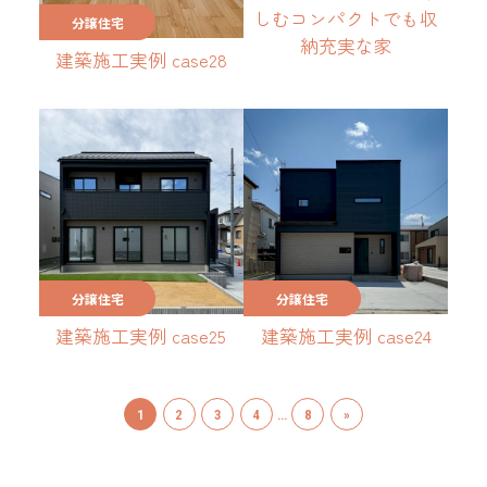
しむコンパクトでも収
分譲住宅
納充実な家
建築施工実例 case28
分譲住宅
分譲住宅
建築施工実例 case25
建築施工実例 case24
1
2
3
4
…
8
»