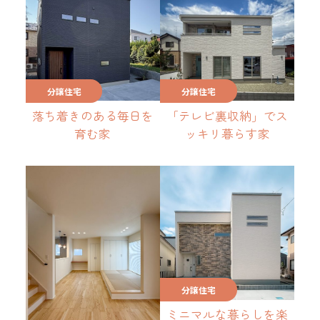
分譲住宅
分譲住宅
落ち着きのある毎日を
「テレビ裏収納」でス
育む家
ッキリ暮らす家
分譲住宅
ミニマルな暮らしを楽